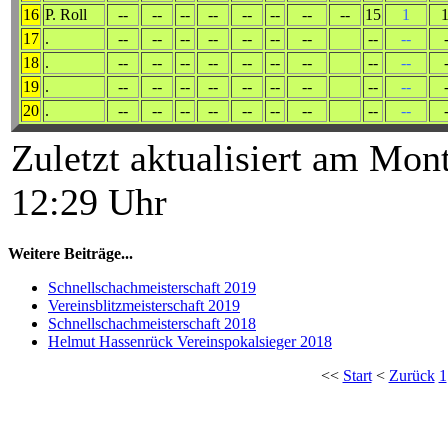
16
P. Roll
--
--
--
--
--
--
--
--
15
1
17
.
--
--
--
--
--
--
--
--
--
18
.
--
--
--
--
--
--
--
--
--
19
.
--
--
--
--
--
--
--
--
--
20
.
--
--
--
--
--
--
--
--
--
Zuletzt aktualisiert am Mo
12:29 Uhr
Weitere Beiträge...
Schnellschachmeisterschaft 2019
Vereinsblitzmeisterschaft 2019
Schnellschachmeisterschaft 2018
Helmut Hassenrück Vereinspokalsieger 2018
<<
Start
<
Zurück
1