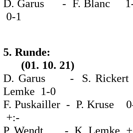
D. Garus - F. Blanc
0-1
5. Runde
(01. 10. 21)
D. Garus - S. Rick
Lemke 1-0
F. Puskailler - P. Kru
+:-
P. Wendt - K. Lemke