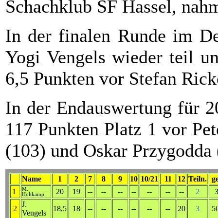
Schachklub SF Hassel, nahm
In der finalen Runde im D
Yogi Vengels wieder teil u
6,5 Punkten vor Stefan Ricke
In der Endauswertung für 2
117 Punkten Platz 1 vor Pe
(103) und Oskar Przygodda 
Name
1
2
7
8
9
10
10/21
11
12
Teiln.
g
M.
1
20
19
--
--
--
--
--
--
--
2
Holtkamp
J.
2
18,5
18
--
--
--
--
--
--
20
3
5
Vengels