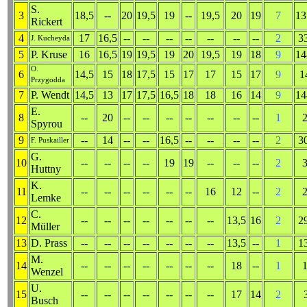
S.
3
18,5
--
20
19,5
19
--
19,5
20
19
7
13
Rickert
4
17
16,5
--
--
--
--
--
--
--
2
3
J. Kucheyda
5
P. Kruse
16
16,5
19
19,5
19
20
19,5
19
18
9
14
O.
6
14,5
15
18
17,5
15
17
17
15
17
9
1
Przygodda
7
P. Wendt
14,5
13
17
17,5
16,5
18
18
16
14
9
14
E.
8
--
20
--
--
--
--
--
--
--
1
Spyrou
9
--
14
--
--
16,5
--
--
--
--
2
3
F. Puskailler
G.
10
--
--
--
--
19
19
--
--
--
2
Huttny
K.
11
--
--
--
--
--
--
16
12
--
2
Lemke
C.
12
--
--
--
--
--
--
--
13,5
16
2
2
Müller
13
D. Prass
--
--
--
--
--
--
--
13,5
--
1
1
M.
14
--
--
--
--
--
--
--
18
--
1
Wenzel
U.
15
--
--
--
--
--
--
--
17
14
2
Busch