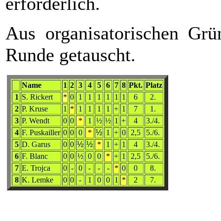
erforderlich.
Aus organisatorischen Grü
Runde getauscht.
Name
1
2
3
4
5
6
7
8
Pkt.
Platz
1
S. Rickert
*
0
1
1
1
1
1
1
6
2.
2
P. Kruse
1
*
1
1
1
1
+
1
7
1.
3
P. Wendt
0
0
*
1
½
½
1
+
4
3./4.
4
F. Puskailler
0
0
0
*
½
1
+
0
2,5
5./6.
5
D. Garus
0
0
½
½
*
1
+
1
4
3./4.
6
F. Blanc
0
0
½
0
0
*
+
1
2,5
5./6.
7
E. Trojca
0
-
0
-
-
-
*
0
0
8.
8
K. Lemke
0
0
-
1
0
0
1
*
2
7.